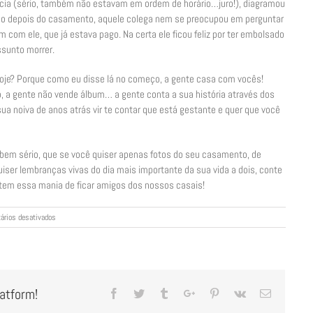
cia (sério, também não estavam em ordem de horário…juro!), diagramou
 ano depois do casamento, aquele colega nem se preocupou em perguntar
m com ele, que já estava pago. Na certa ele ficou feliz por ter embolsado
sunto morrer.
 hoje? Porque como eu disse lá no começo, a gente casa com vocês!
, a gente não vende álbum… a gente conta a sua história através dos
sua noiva de anos atrás vir te contar que está gestante e quer que você
s bem sério, que se você quiser apenas fotos do seu casamento, de
uiser lembranças vivas do dia mais importante da sua vida a dois, conte
 tem essa mania de ficar amigos dos nossos casais!
em
ários desativados
Não
é
apenas
fotografia
latform!
Facebook
Twitter
Tumblr
Google+
Pinterest
Vk
Email