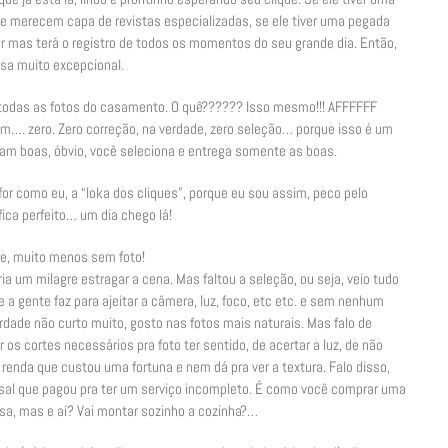
que merecem capa de revistas especializadas, se ele tiver uma pegada
ar mas terá o registro de todos os momentos do seu grande dia. Então,
sa muito excepcional.
 todas as fotos do casamento. O quê?????? Isso mesmo!!! AFFFFFF
…. zero. Zero correção, na verdade, zero seleção… porque isso é um
cam boas, óbvio, você seleciona e entrega somente as boas.
or como eu, a “loka dos cliques”, porque eu sou assim, peco pelo
 fica perfeito… um dia chego lá!
te, muito menos sem foto!
ia um milagre estragar a cena. Mas faltou a seleção, ou seja, veio tudo
 a gente faz para ajeitar a câmera, luz, foco, etc etc. e sem nenhum
rdade não curto muito, gosto nas fotos mais naturais. Mas falo de
r os cortes necessários pra foto ter sentido, de acertar a luz, de não
 renda que custou uma fortuna e nem dá pra ver a textura. Falo disso,
sal que pagou pra ter um serviço incompleto. É como você comprar uma
sa, mas e aí? Vai montar sozinho a cozinha?…