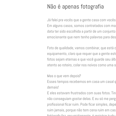
Não é apenas fotografia
Já falei pra vocês que a gente casa com vocês
Em alguns casos, somos contratados com mais
data ter sido escolhida a partir de um conjunto
emocionante que nem tenho palavras para desc
Foto de qualidade, vamos combinar, que está c
equipamento, claro que requer que a gente es
fotos sejam eternas e que você guarde seu álb
atento ao roteiro, colar nos noivos como uma so
Mas o que vem depois?
Esses tempos recebemos em casa um casal que
demais!
E eles estavam frustrados com suas fotos. Tin
não conseguiam gostar delas. E eu só me per
profissional ficar ruim. Pode ficar simples, d
ruim jamais, porque não tem cena ruim em casa
fotógrafo faz, resumidamente, é registrar tudo 