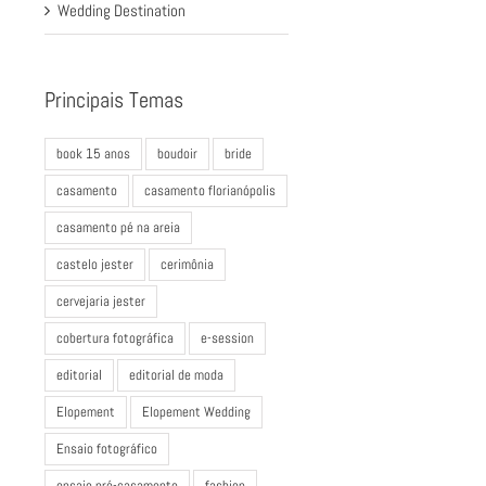
Wedding Destination
Principais Temas
book 15 anos
boudoir
bride
casamento
casamento florianópolis
casamento pé na areia
castelo jester
cerimônia
cervejaria jester
cobertura fotográfica
e-session
editorial
editorial de moda
Elopement
Elopement Wedding
Ensaio fotográfico
ensaio pré-casamento
fashion