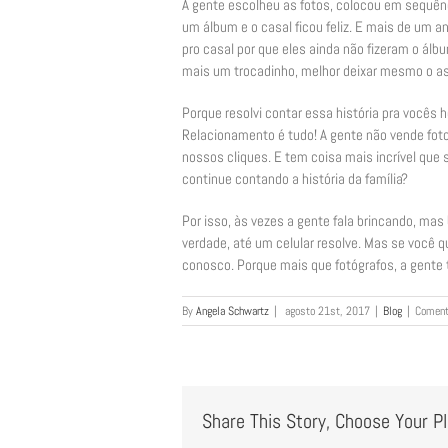
A gente escolheu as fotos, colocou em sequên
um álbum e o casal ficou feliz. E mais de um
pro casal por que eles ainda não fizeram o álbu
mais um trocadinho, melhor deixar mesmo o as
Porque resolvi contar essa história pra vocês
Relacionamento é tudo! A gente não vende foto
nossos cliques. E tem coisa mais incrível que 
continue contando a história da família?
Por isso, às vezes a gente fala brincando, ma
verdade, até um celular resolve. Mas se você q
conosco. Porque mais que fotógrafos, a gente
By
Angela Schwartz
|
agosto 21st, 2017
|
Blog
|
Coment
Share This Story, Choose Your P