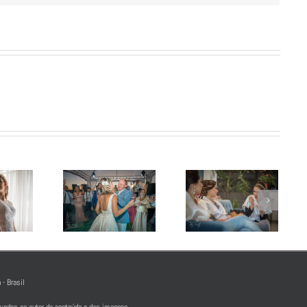
dúvida se
ai fazer
otos com
Pre Wedding:
Vai abrir mão
odos os
palavras
do seus
nvidados
mágicas
sonhos?
do
samento?
 - Brasil
rvados ao autor do conteúdo e das imagens.