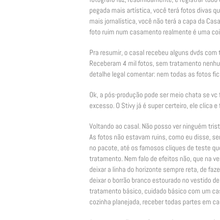
pegada mais artística, você terá fotos divas 
mais jornalística, você não terá a capa da Cas
foto ruim num casamento realmente é uma coi
Pra resumir, o casal recebeu alguns dvds com
Receberam 4 mil fotos, sem tratamento nenhum
detalhe legal comentar: nem todas as fotos fi
Ok, a pós-produção pode ser meio chata se vc f
excesso. O Stivy já é super certeiro, ele clica e
Voltando ao casal. Não posso ver ninguém tris
As fotos não estavam ruins, como eu disse, ser
no pacote, até os famosos cliques de teste que
tratamento. Nem falo de efeitos não, que na ve
deixar a linha do horizonte sempre reta, de faze
deixar o borrão branco estourado no vestido de
tratamento básico, cuidado básico com um ca
cozinha planejada, receber todas partes em ca