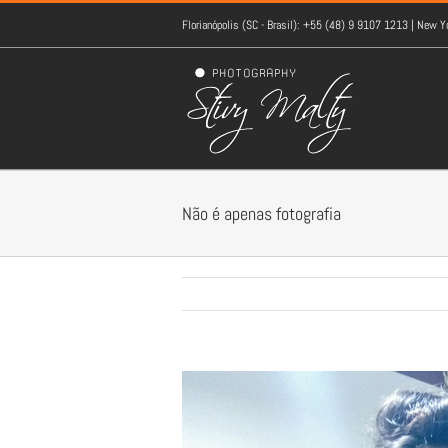
Florianópolis (SC - Brasil): +55 (48) 9 9107 1213 | New 
Não é apenas fotografia
View
Larger
Image