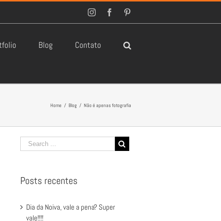
Instagram
Facebook
Pinterest
tfolio
Blog
Contato
Home
/
Blog
/
Não é apenas fotografia
Posts recentes
Dia da Noiva, vale a pena? Super
vale!!!!