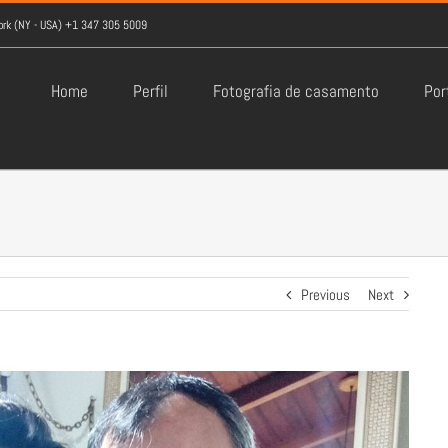
York (NY - USA) +1 347 305 5009
Home
Perfil
Fotografia de casamento
Por
Previous
Next