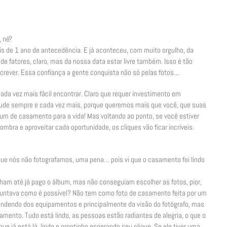
, né?
 de 1 ano de antecedência. E já aconteceu, com muito orgulho, da
 de fatores, claro, mas da nossa data estar livre também. Isso é tão
rever. Essa confiança a gente conquista não só pelas fotos…
ada vez mais fácil encontrar. Claro que requer investimento em
tude sempre e cada vez mais, porque queremos mais que você, que suas
um de casamento para a vida! Mas voltando ao ponto, se você estiver
mbra e aproveitar cada oportunidade, os cliques vão ficar incríveis.
 nós não fotografamos, uma pena… pois vi que o casamento foi lindo
ham até já pago o álbum, mas não conseguiam escolher as fotos, pior,
guntava como é possível? Não tem como foto de casamento feita por um
ependendo dos equipamentos e principalmente da visão do fotógrafo, mas
mento. Tudo está lindo, as pessoas estão radiantes de alegria, o que o
que já está lá, lindo e prontinho esperando seu clique. Se ele tiver uma