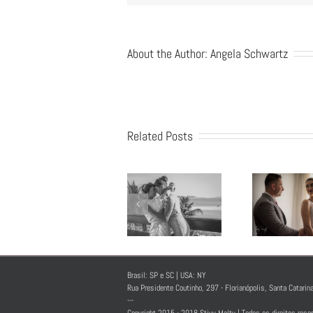
About the Author:
Angela Schwartz
Related Posts
Em 
Os noivos
v
não podem
f
Dia da Noiva,
se ver antes
t
vale a pena?
da cerimônia,
co
Super vale!!!!
é sério isso?
Brasil: SP e SC | USA: NY
ca
Rua Presidente Coutinho, 297 - Florianópolis, Santa Catarina
---
Copyright 2015 - 2018 Stivy Malty | Todos os direitos rese