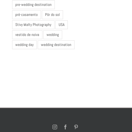
pre-wedding destination
pré-casamento
Pôr do sol
Stivy Malty Photography
USA
vestido de noiva
wedding
wedding day
wedding destination
Instagram
Facebook
Pinterest