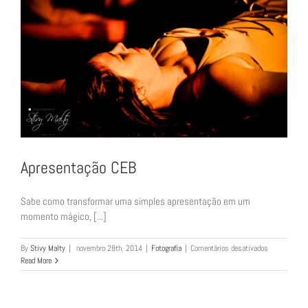
Apresentação CEB
Sabe como transformar uma simples apresentação em um
momento mágico, [...]
em
By
Stivy Malty
|
novembro 28th, 2014
|
Fotografia
|
Comentários desativados
Apresentação
Read More
CEB