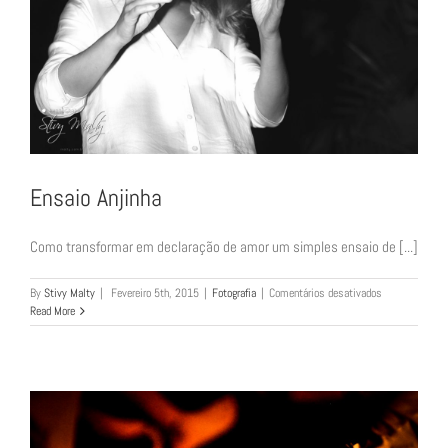
Ensaio Anjinha
Como transformar em declaração de amor um simples ensaio de [...]
em
By
Stivy Malty
|
Fevereiro 5th, 2015
|
Fotografia
|
Comentários desativados
Ensaio
Read More
Anjinha