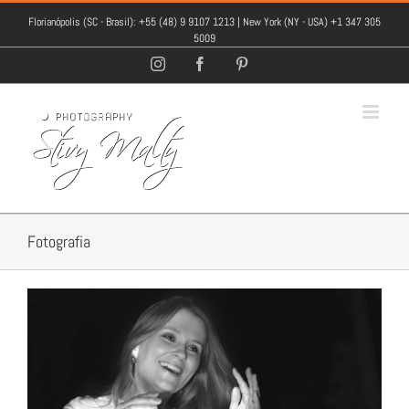
Florianópolis (SC - Brasil): +55 (48) 9 9107 1213 | New York (NY - USA) +1 347 305
5009
Instagram
Facebook
Pinterest
Fotografia