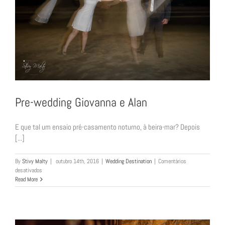
Pre-wedding Giovanna e Alan
E que tal um ensaio pré-casamento noturno, à beira-mar? Depois
[...]
By
Stivy Malty
|
outubro 14th, 2016
|
Wedding Destination
|
Comentários
em
desativados
Pre-
Read More
wedding
Giovanna
e
Alan