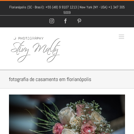
Florianópolis (SC - Brasil): +55 (48) 9 9107 1213 | New York (NY - USA) +1 347 305
5009
Instagram
Facebook
Pinterest
fotografia de casamento em florianópolis