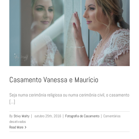
Casamento Vanessa e Maurício
Seja numa cerimônia religiosa ou numa cerimônia civil, o casamento
[...]
By
Stivy Malty
|
outubro 25th, 2016
|
Fotografia de Casamento
|
Comentários
em
desativados
Casamento
Read More
Vanessa
e