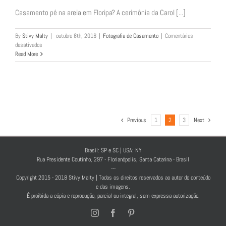
Casamento pé na areia em Floripa? A cerimônia da Carol [...]
By
Stivy Malty
|
outubro 8th, 2016
|
Fotografia de Casamento
|
Comentários
em
desativados
Casamento
Read More
Carol
e
Douglas
Previous
1
2
3
Next
Brasil: SP e SC | USA: NY
Rua Presidente Coutinho, 297 - Florianópolis, Santa Catarina - Brasil
---
Copyright 2015 - 2018 Stivy Malty | Todos os direitos reservados ao autor do conteúdo
e das imagens.
É proibida a cópia e reprodução, parcial ou integral, sem expressa autorização.
Instagram
Facebook
Pinterest