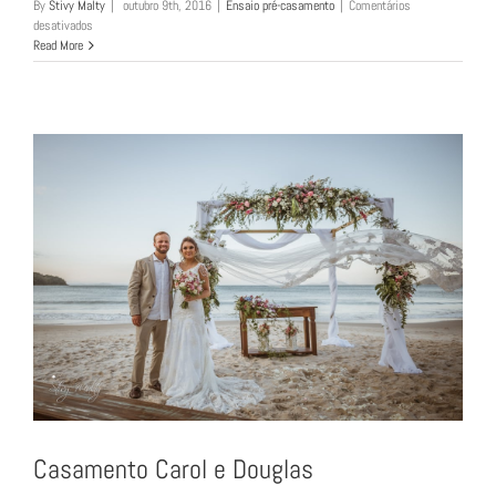
By
Stivy Malty
|
outubro 9th, 2016
|
Ensaio pré-casamento
|
Comentários
em
desativados
Pre-
Read More
wedding
Renata
e
Willian
Casamento Carol e Douglas