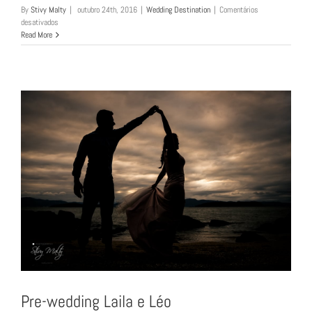
By
Stivy Malty
|
outubro 24th, 2016
|
Wedding Destination
|
Comentários
em
desativados
Elopement
Read More
Wedding
Laila
e
Léo
Pre-wedding Laila e Léo