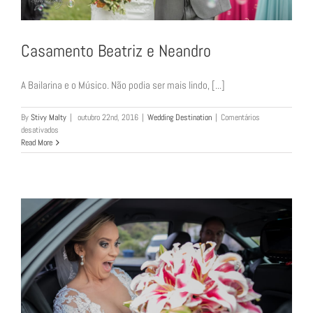
Casamento Beatriz e Neandro
A Bailarina e o Músico. Não podia ser mais lindo, [...]
By
Stivy Malty
|
outubro 22nd, 2016
|
Wedding Destination
|
Comentários
em
desativados
Casamento
Read More
Beatriz
e
Neandro