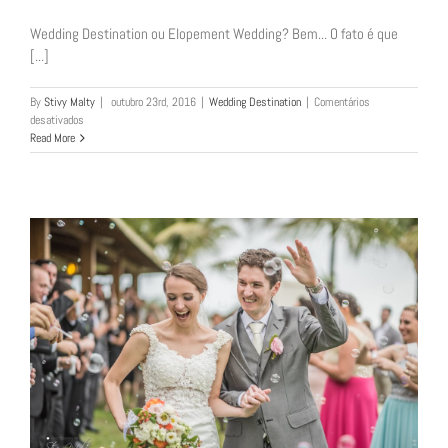
Wedding Destination ou Elopement Wedding? Bem... O fato é que
[...]
By
Stivy Malty
|
outubro 23rd, 2016
|
Wedding Destination
|
Comentários
em
desativados
Pre-
Read More
wedding
Laila
e
Léo