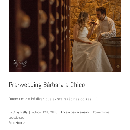
Pre-wedding Bárbara e Chico
Quem um dia irá dizer, que existe razão nas coisas [...]
By
Stivy Malty
|
outubro 12th, 2016
|
Ensaio pré-casamento
|
Comentários
em
desativados
Pre-
Read More
wedding