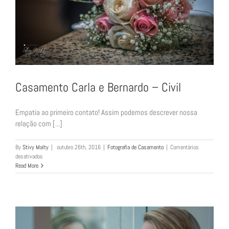
Casamento Carla e Bernardo – Civil
Empatia ao primeiro contato! Assim podemos descrever nossa
relação com [...]
By
Stivy Malty
|
outubro 26th, 2016
|
Fotografia de Casamento
|
Comentários
em
desativados
Casamento
Read More
Carla
e
Bernardo
–
Civil