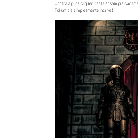
Confira alguns cliques deste ensaio pré-casame
Foi um dia simplesmente incrível!