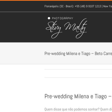
Florianópolis (SC - Brasil): +55 (48) 9 9107 1213 | New 
Pre-wedding Milena e Tiago – Beto Carre
Pre-wedding Milena e Tiago –
Quem disse que não podemos sonhar? Quem dis