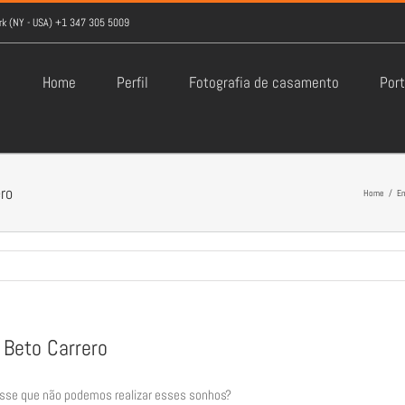
York (NY - USA) +1 347 305 5009
Home
Perfil
Fotografia de casamento
Port
ro
Home
/
En
 Beto Carrero
se que não podemos realizar esses sonhos?