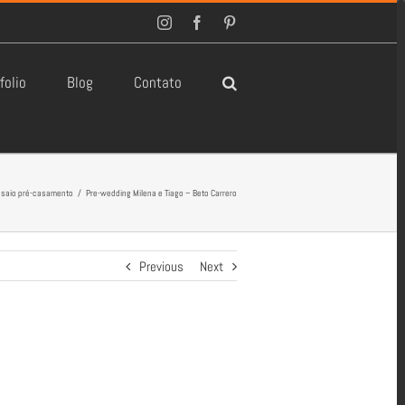
Instagram
Facebook
Pinterest
folio
Blog
Contato
saio pré-casamento
/
Pre-wedding Milena e Tiago – Beto Carrero
Previous
Next