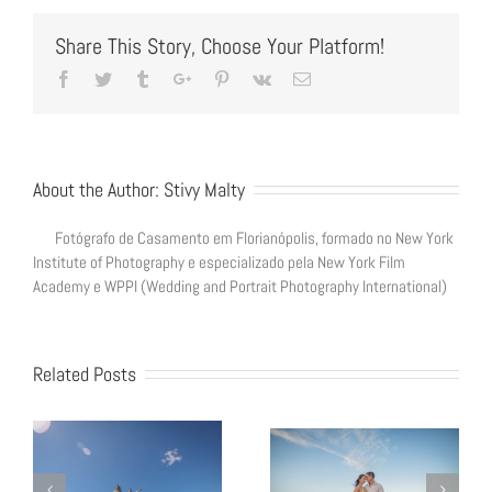
e
Vitor
Share This Story, Choose Your Platform!
Facebook
Twitter
Tumblr
Google+
Pinterest
Vk
Email
About the Author:
Stivy Malty
Fotógrafo de Casamento em Florianópolis, formado no New York
Institute of Photography e especializado pela New York Film
Academy e WPPI (Wedding and Portrait Photography International)
Related Posts
Pre-wedding