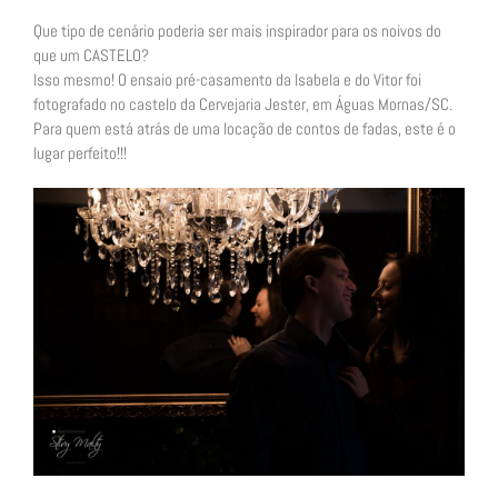
Que tipo de cenário poderia ser mais inspirador para os noivos do
que um CASTELO?
Isso mesmo! O ensaio pré-casamento da Isabela e do Vitor foi
fotografado no castelo da Cervejaria Jester, em Águas Mornas/SC.
Para quem está atrás de uma locação de contos de fadas, este é o
lugar perfeito!!!