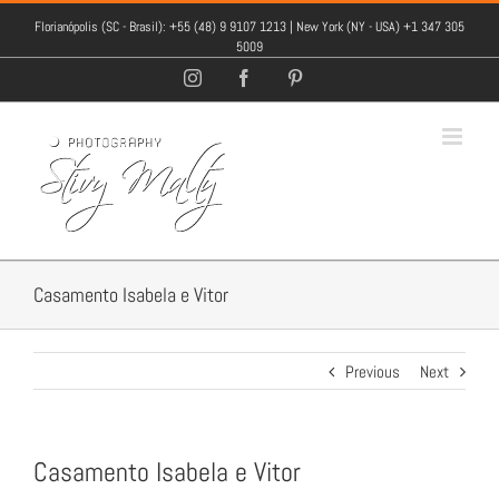
Florianópolis (SC - Brasil): +55 (48) 9 9107 1213 | New York (NY - USA) +1 347 305
5009
Instagram
Facebook
Pinterest
Casamento Isabela e Vitor
Previous
Next
Casamento Isabela e Vitor